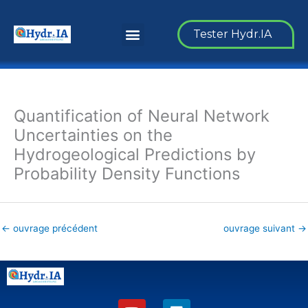
Aller
au
Menu
Tester Hydr.IA
contenu
Quantification of Neural Network
Uncertainties on the
Hydrogeological Predictions by
Probability Density Functions
←
ouvrage précédent
ouvrage suivant
→
Y
L