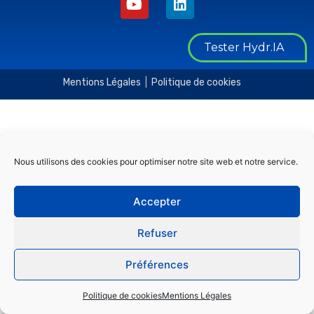
o
i
u
n
t
k
Tester Hydr.IA
u
e
b
d
e
i
Mentions Légales
|
Politique de cookies
n
Nous utilisons des cookies pour optimiser notre site web et notre service.
Accepter
Refuser
Préférences
Politique de cookies
Mentions Légales