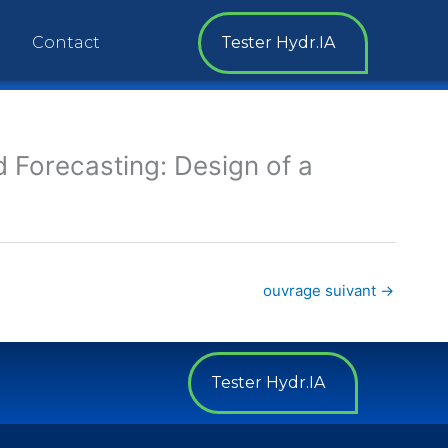
Tester Hydr.IA
Contact
od Forecasting: Design of a
ouvrage suivant
→
Tester Hydr.IA