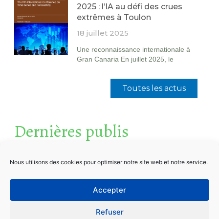
2025 : l’IA au défi des crues
extrêmes à Toulon
18 juillet 2025
Une reconnaissance internationale à
Gran Canaria En juillet 2025, le
Toutes les actus
Dernières publis
5 décembre 2025
Nous utilisons des cookies pour optimiser notre site web et notre service.
A review of flash-floods management:
From hydrological modeling to crisis
management
Accepter
Salma Sadkou, Guillaume Artigue, Noémie
Refuser
Fréalle, Pierre-Alain Ayral, Séverin Pistre,