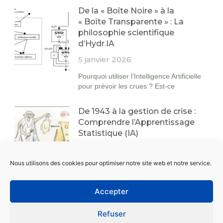
De la « Boîte Noire » à la
« Boîte Transparente » : La
philosophie scientifique
d’Hydr.IA
5 janvier 2026
Pourquoi utiliser l’Intelligence Artificielle
pour prévoir les crues ? Est-ce
De 1943 à la gestion de crise :
Comprendre l’Apprentissage
Statistique (IA)
26 décembre 2025
Nous utilisons des cookies pour optimiser notre site web et notre service.
L’Intelligence Artificielle (IA) est sur
toutes les lèvres, souvent entourée
Accepter
Hydr.IA à la conférence ITISE
2025 : l’IA au défi des crues
Refuser
extrêmes à Toulon